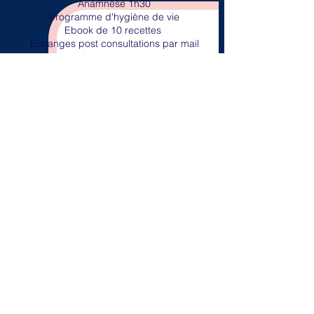
Anamnèse 1h30
Programme d'hygiène
de vie
Ebook de 10 recettes​
Echanges post consultations
par mail
/ WhatsApp
Tarifs préférentiels aux événements
et
ateliers culinaires
Remises partenaires exclusives
CONSULTATIONS
DE SUIVI
1h - 70€
1h - 80€
Programme d'hygiène
de vie​ de suivi
Mise en pratique
de techniques de