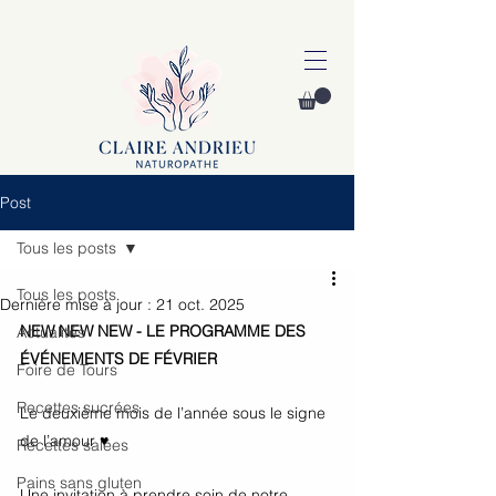
Post
Tous les posts
Tous les posts
Dernière mise à jour :
21 oct. 2025
NEW NEW NEW - LE PROGRAMME DES 
Actualités
ÉVÉNEMENTS DE FÉVRIER
Foire de Tours
Recettes sucrées
Le deuxième mois de l’année sous le signe 
de l’amour ♥
Recettes salées
Pains sans gluten
Une invitation à prendre soin de notre 