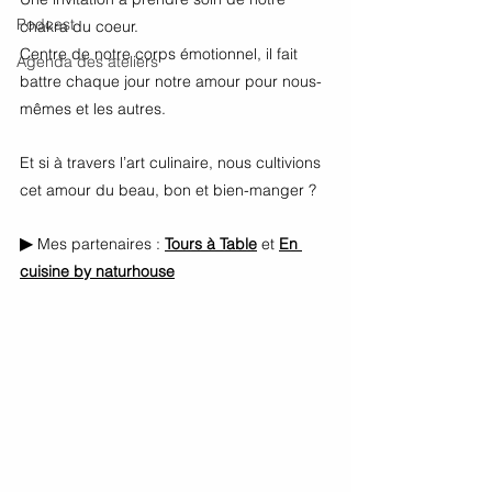
Podcast
chakra du coeur.
Centre de notre corps émotionnel, il fait 
Agenda des ateliers
battre chaque jour notre amour pour nous-
mêmes et les autres.
Et si à travers l’art culinaire, nous cultivions 
cet amour du beau, bon et bien-manger ?
▶
 Mes partenaires : 
Tours à Table
 et 
En 
cuisine by naturhouse