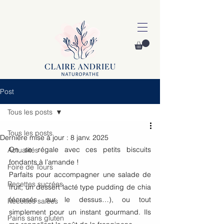
Post
Tous les posts
Tous les posts
Dernière mise à jour :
8 janv. 2025
On se régale avec ces petits biscuits 
Actualités
fondants à l’amande !
Foire de Tours
Parfaits pour accompagner une salade de 
Recettes sucrées
fruit, un dessert lacté type pudding de chia 
(écrasés sur le dessus…), ou tout 
Recettes salées
simplement pour un instant gourmand. Ils 
Pains sans gluten