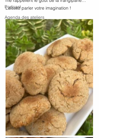
me rappellent le goût de la frangipane…
Podcast
Laissez parler votre imagination ! 
Agenda des ateliers