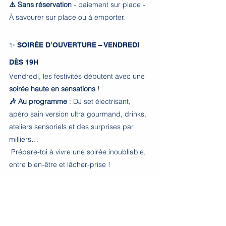
⚠️ Sans réservation 
- paiement sur place - 
À savourer sur place ou à emporter.
✨ SOIRÉE D’OUVERTURE – VENDREDI 
DÈS 19H
Vendredi, les festivités débutent avec une 
soirée haute en sensations
 ! 
🎶 Au programme 
: DJ set électrisant, 
apéro sain version ultra gourmand, drinks, 
ateliers sensoriels et des surprises par 
milliers…
 Prépare-toi à vivre une soirée inoubliable, 
entre bien-être et lâcher-prise !
⚠️ 
Ouvert à tous -
 sans réservation -
 gratuit 
(hors conso.s) 
➡️ Playlist inspirante 🌈