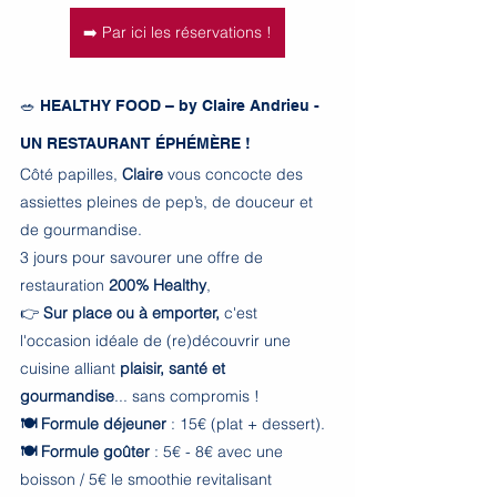
➡️ Par ici les réservations !
🥗 HEALTHY FOOD – by Claire Andrieu - 
UN RESTAURANT ÉPHÉMÈRE ! 
Côté papilles, 
Claire
 vous concocte des 
assiettes pleines de pep’s, de douceur et 
de gourmandise.
3 jours pour savourer une offre de 
restauration 
200% Healthy
,
👉
 Sur place ou à emporter,
 c'est 
l'occasion idéale de (re)découvrir une 
cuisine alliant 
plaisir, santé et 
gourmandise
... sans compromis ! 
🍽️ Formule déjeuner
 : 15€ (plat + dessert).
🍽️ Formule goûter 
: 5€ - 8€ avec une 
boisson / 5€ le smoothie revitalisant