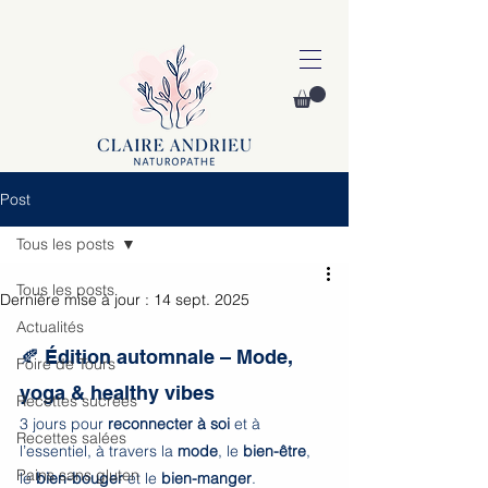
Post
Tous les posts
Tous les posts
Dernière mise à jour :
14 sept. 2025
Actualités
🍂 Édition automnale – Mode, 
Foire de Tours
yoga & healthy vibes
Recettes sucrées
3 jours pour 
reconnecter à soi
 et à 
Recettes salées
l’essentiel, à travers la 
mode
, le 
bien-être
, 
Pains sans gluten
le 
bien-bouger
 et le 
bien-manger
.