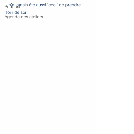
Il n'a jamais été aussi "cool" de prendre 
Podcast
soin de soi ! 
Agenda des ateliers