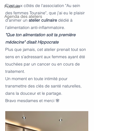
C'est aux côtés de l'association "Au sein 
Podcast
des femmes Touraine", que j'ai eu le plaisir 
Agenda des ateliers
d'animer un 
atelier culinaire
 dédié à 
l’alimentation anti-inflammatoire. 
"Que ton alimentation soit ta première 
médecine" disait Hippocrate
Plus que jamais, cet atelier prenait tout son 
sens en s'adressant aux femmes ayant été 
touchées par un cancer ou en cours de 
traitement.
Un moment en toute intimité pour 
transmettre des clés de santé naturelles, 
dans la douceur et le partage. 
Bravo mesdames et merci 🌸