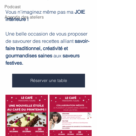
Podcast
Vous n'imaginez même pas ma 
JOIE 
Agenda des ateliers
intérieure ! 
Une belle occasion de vous proposer 
de savourer des recettes alliant 
savoir-
faire traditionnel, créativité et 
gourmandises saines
 aux 
saveurs 
festives.
Réserver une table