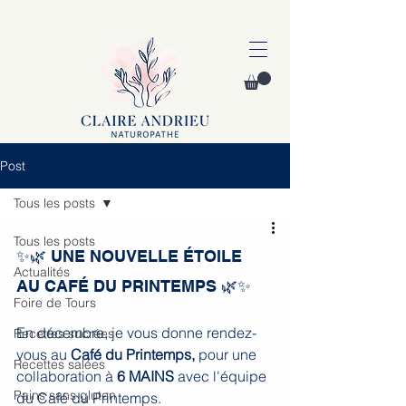
Post
Tous les posts
Tous les posts
✨🌿 UNE NOUVELLE ÉTOILE 
Actualités
AU CAFÉ DU PRINTEMPS 🌿✨
Foire de Tours
En décembre, je vous donne rendez-
Recettes sucrées
vous au 
Café du Printemps,
 pour une 
Recettes salées
collaboration à 
6 MAINS
 avec l'équipe 
Pains sans gluten
du Café du Printemps.