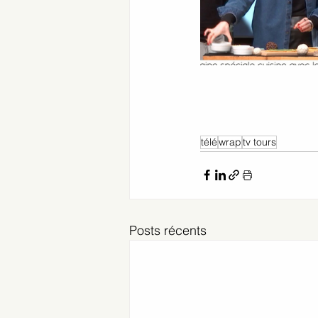
télé
wrap
tv tours
Posts récents