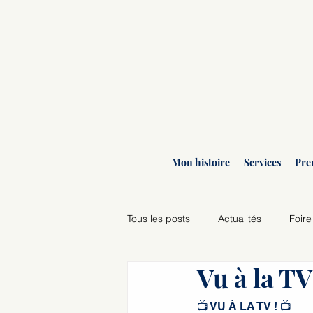
Mon histoire
Services
Pre
Tous les posts
Actualités
Foire
Vu à la TV
Agenda des ateliers
📺 VU À LA TV ! 📺