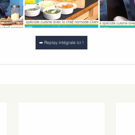
➡️ Replay intégrale ici !