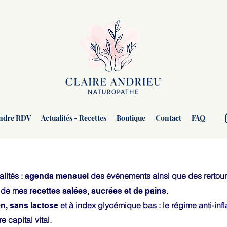
ndre RDV
Actualités - Recettes
Boutique
Contact
FAQ
lités :
des événements ainsi que des rertours
agenda mensuel
e de mes
recettes salées, sucrées et de pains.
et à index glycémique bas : le régime anti-in
n, sans lactose
e capital vital.