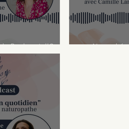
ode Podcast #9
Nouvel ép