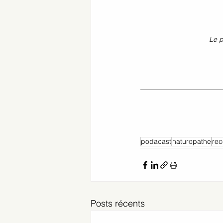
Le p
podacast
naturopathe
rec
Posts récents