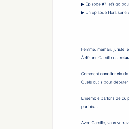
▶ Épisode 
#7
 let’s go pou
▶ Un épisode Hors série e
Femme, maman, juriste, é
À 40 ans Camille est 
reto
Comment 
concilier vie d
Quels outils pour débuter
Ensemble parlons de culpa
parfois…
Avec Camille, vous verrez