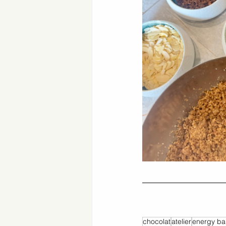
chocolat
atelier
energy bal