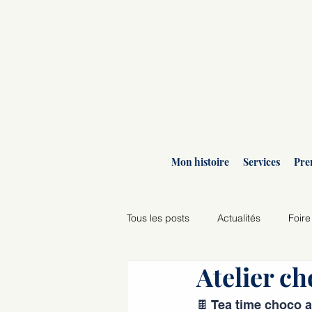
Mon histoire
Services
Pre
Tous les posts
Actualités
Foire
Atelier ch
Agenda des ateliers
🍫 Tea time choco a