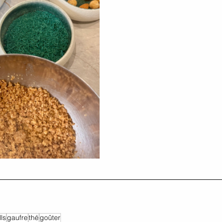
ls
gaufre
thé
goûter