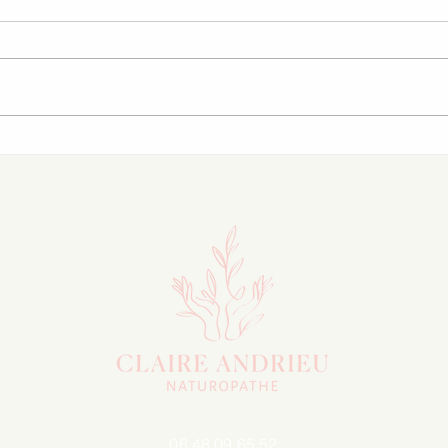
Agenda des ateliers
Agen
d'octobre
sept
06 48 09 65 52