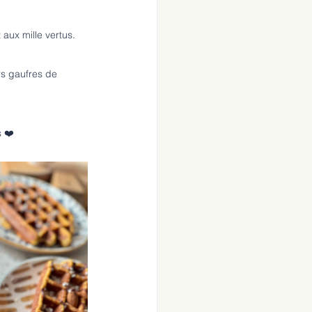
aux mille vertus.
rs gaufres de 
s ❤️