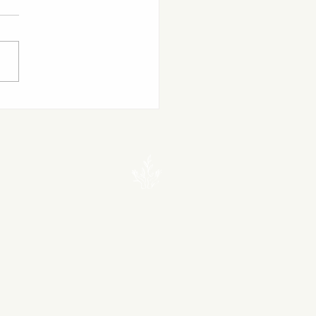
da des ateliers de
embre