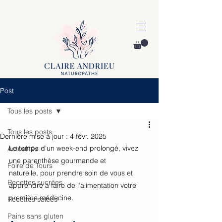
Post
Tous les posts
Tous les posts
Dernière mise à jour :
4 févr. 2025
Le temps d’un week-end prolongé, vivez 
Actualités
une parenthèse gourmande et 
Foire de Tours
naturelle, pour prendre soin de vous et 
Recettes sucrées
apprendre à faire de l’alimentation votre 
première médecine.
Recettes salées
Pains sans gluten