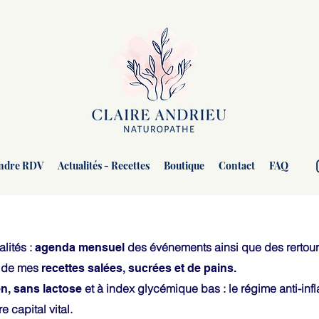
ndre RDV
Actualités - Recettes
Boutique
Contact
FAQ
lités :
des événements ainsi que des rertours
agenda mensuel
e de mes
recettes salées, sucrées et de pains.
et à index glycémique bas : le régime anti-in
n, sans lactose
e capital vital.