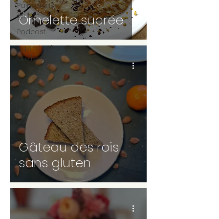
Pains sans
gluten
Omelette sucrée
Podcast
Agenda des
ateliers
Gâteau des rois
sans gluten