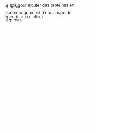
le soir pour ajouter des protéines en 
Podcast
accompagnement d’une soupe de 
Agenda des ateliers
légumes. 