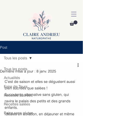
Post
Tous les posts
Tous les posts
Dernière mise à jour :
8 janv. 2025
Actualités
C'est de saison et elles se dégustent aussi 
Foire de Tours
bien sucrées que salées ! 
Succulente alternative sans gluten, qui 
Recettes sucrées
ravira le palais des petits et des grands 
Recettes salées
enfants.
Pains sans gluten
Idéales en collation, en déjeuner et même 