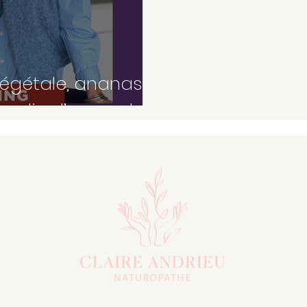
égétale, ananas
 pralin d’amande