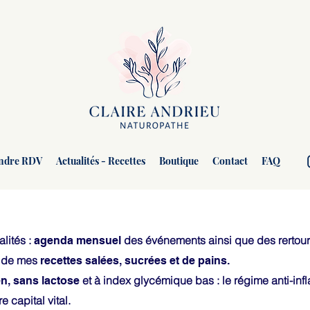
ndre RDV
Actualités - Recettes
Boutique
Contact
FAQ
lités :
des événements ainsi que des rertours
agenda mensuel
e de mes
recettes salées, sucrées et de pains.
et à index glycémique bas : le régime anti-in
n, sans lactose
e capital vital.