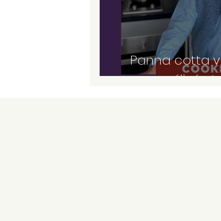
Panna cotta v
caramélisé et