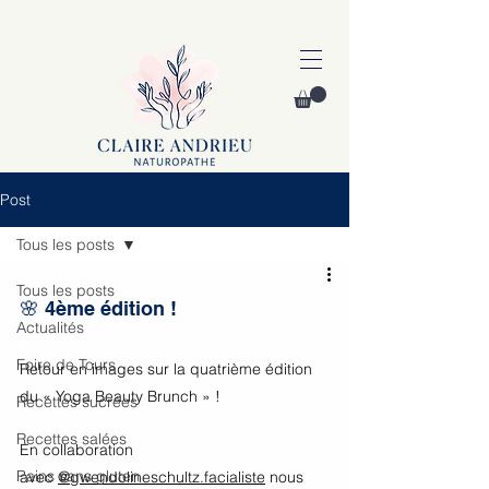
Post
Tous les posts
Tous les posts
🌸 4ème édition ! 
Actualités
Foire de Tours
Retour en images sur la quatrième édition 
du « Yoga Beauty Brunch » !
Recettes sucrées
Recettes salées
En collaboration 
Pains sans gluten
avec 
@gwendolineschultz.facialiste
 nous 