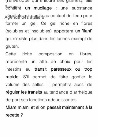
(l'enveloppe qui entoure ses graines), elle 
Podcast
contient 
un mucilage
 : une substance 
végétale qui gonfle au contact de l'eau pour 
Agenda des ateliers
former un gel. Ce gel riche en fibres 
(solubles et insolubles) apportera 
un "liant" 
qui n'existe plus dans les farines exempt de 
gluten. 
Cette riche composition en fibres, 
représente un allié de choix pour les 
intestins au 
transit paresseux ou trop 
rapide.
S'il permet de faire gonfler le 
volume des selles, il permettra aussi de 
réguler les transits
 au tendance diarrhéique 
de part ses fonctions adoucissantes. 
Miam miam, et si on passait maintenant à la 
recette ? 