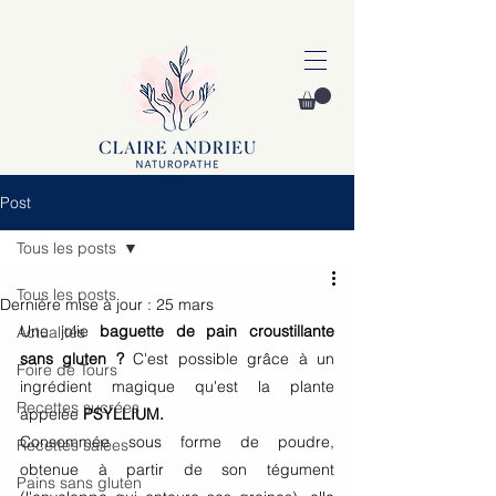
Post
Tous les posts
Tous les posts
Dernière mise à jour :
25 mars
Une jolie 
baguette de pain croustillante 
Actualités
sans gluten ?
 C'est possible grâce à un 
Foire de Tours
ingrédient magique qu'est la plante 
Recettes sucrées
appelée
 PSYLLIUM. 
Consommée sous forme de poudre, 
Recettes salées
obtenue à partir de son tégument 
Pains sans gluten