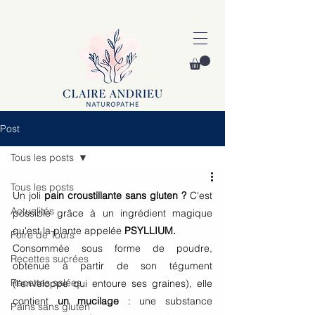
Post
Tous les posts
Tous les posts
Un joli
 pain croustillante sans gluten ?
 C'est 
Actualités
possible grâce à un ingrédient magique 
qu'est la plante appelée
 PSYLLIUM. 
Foire de Tours
Consommée sous forme de poudre, 
Recettes sucrées
obtenue à partir de son tégument 
Recettes salées
(l'enveloppe qui entoure ses graines), elle 
contient 
un mucilage
 : une substance 
Pains sans gluten