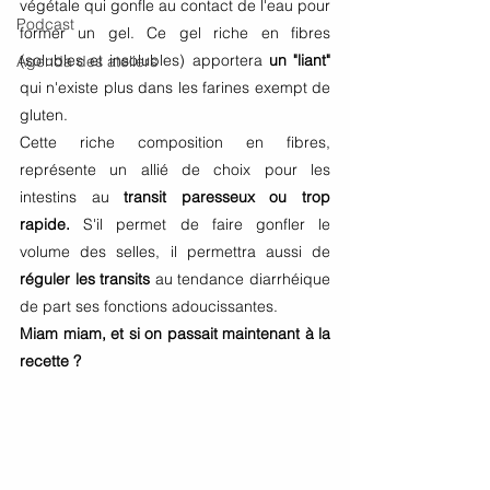
végétale qui gonfle au contact de l'eau pour 
Podcast
former un gel. Ce gel riche en fibres 
(solubles et insolubles) apportera 
un "liant" 
Agenda des ateliers
qui n'existe plus dans les farines exempt de 
gluten. 
Cette riche composition en fibres, 
représente un allié de choix pour les 
intestins au 
transit paresseux ou trop 
rapide.
S'il permet de faire gonfler le 
volume des selles, il permettra aussi de 
réguler les transits
 au tendance diarrhéique 
de part ses fonctions adoucissantes. 
Miam miam, et si on passait maintenant à la 
recette ? 