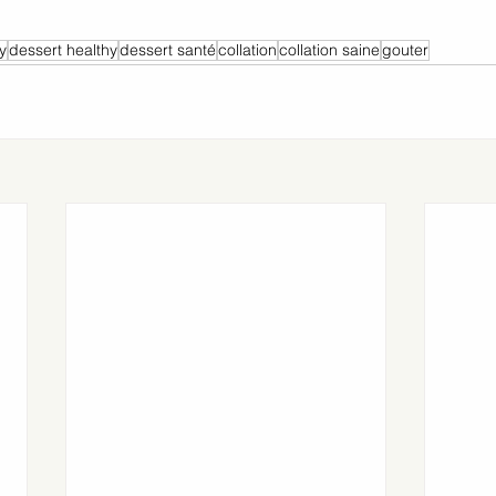
y
dessert healthy
dessert santé
collation
collation saine
gouter