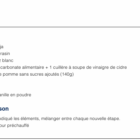
ja
rasin 
z blanc
bicarbonate alimentaire + 1 cuillère à soupe de vinaigre de cidre
e pomme sans sucres ajoutés (140g)
 
anille en poudre 
sson
indiqué les éléments, mélanger entre chaque nouvelle étape.
our préchauffé  