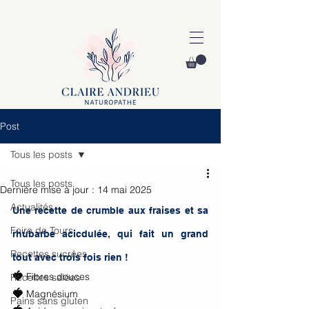
Post
Tous les posts
Tous les posts
Dernière mise à jour :
14 mai 2025
Actualités
Une recette de crumble aux fraises et sa 
Foire de Tours
rhubarbe acicdulée, qui fait un grand 
Recettes sucrées
tout avec trois fois rien !
🍓
 Fibres douces
Recettes salées
🍓
 Magnésium
Pains sans gluten