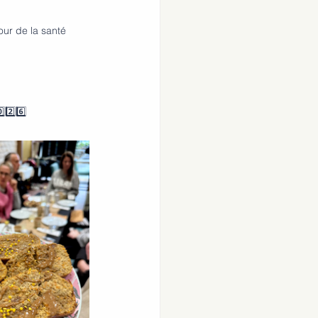
ur de la santé 
2️⃣6️⃣