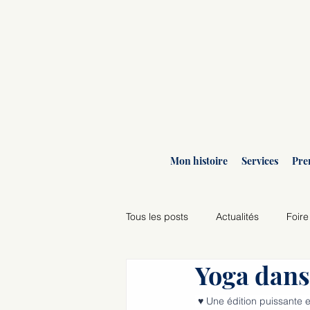
Mon histoire
Services
Pre
Tous les posts
Actualités
Foire
Yoga dan
Agenda des ateliers
 ♥ Une édition puissant