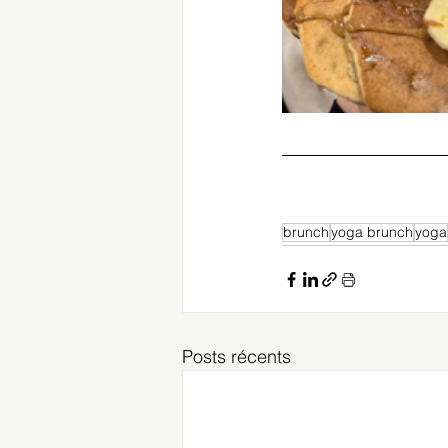
brunch
yoga brunch
yoga
Posts récents