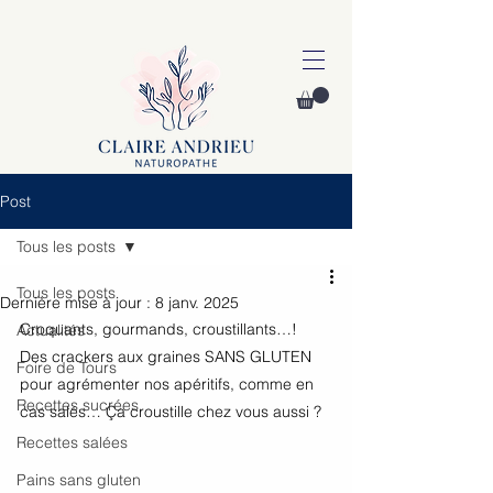
Post
Tous les posts
Tous les posts
Dernière mise à jour :
8 janv. 2025
Croquants, gourmands, croustillants…! 
Actualités
Des crackers aux graines SANS GLUTEN 
Foire de Tours
pour agrémenter nos apéritifs, comme en 
Recettes sucrées
cas salés… Ça croustille chez vous aussi ? 
Recettes salées
Pains sans gluten